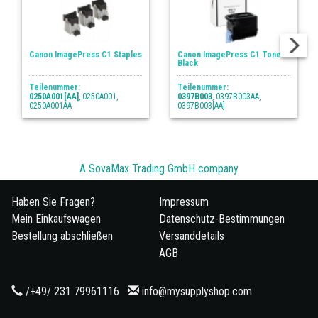
Canon ImagePress C1 Staples
Canon ImagePress C1 Toner
Black
Teilenummer:
Teilenummer:
0250A001[AA]
, 0250A001,
0397B003
, 0397B003AA,
0250A001AA
0397B003[AA]
A SovaMax Trading GmbH company
Haben Sie Fragen?
Impressum
Mein Einkaufswagen
Datenschutz-Bestimmungen
Bestellung abschließen
Versanddetails
AGB
/+49/ 231 79961116
info@mysupplyshop.com