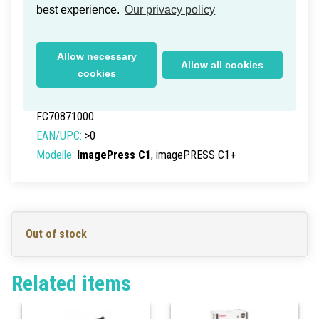
best experience.
Our privacy policy
Canon imagePRESS C1 Bias Roller
Allow necessary
Allow all cookies
cookies
Lieferzeit innerhalb Deutschlands: 1-2 Werktage
Teilenummer:
FC7-0871-000
, FC7-0871, FC70871,
FC70871000
EAN/UPC:
>0
Modelle:
ImagePress C1
, imagePRESS C1+
Out of stock
Related items