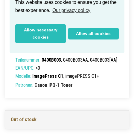
This website uses cookies to ensure you get the
best experience.
Our privacy policy
Allow necessary
Canon IPQ-1 Toner Yellow 16k
Allow all cookies
cookies
(New Box)
Lieferzeit innerhalb Deutschlands: 1-2 Werktage
Teilenummer:
0400B003
, 0400B003AA, 0400B003[AA]
EAN/UPC:
>0
Modelle:
ImagePress C1
, imagePRESS C1+
Patronen:
Canon IPQ-1 Toner
Out of stock