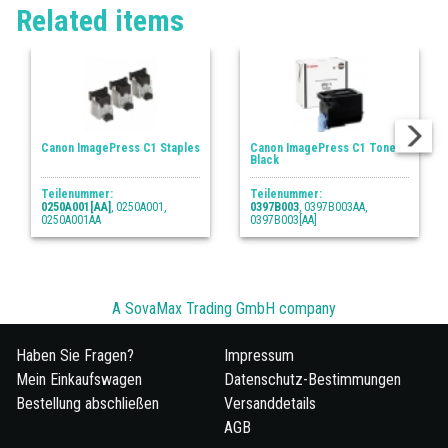
Related items
Canon ImagePress C1 Staples
Canon ImagePress C1 Toner
Black
Teilenummer:
Teilenummer:
0250A001[AA]
, 0250A001,
0397B003
, 0397B003AA,
0250A001AA
0397B003[AA]
A SovaMax Trading GmbH company
Haben Sie Fragen?
Impressum
Mein Einkaufswagen
Datenschutz-Bestimmungen
Bestellung abschließen
Versanddetails
AGB