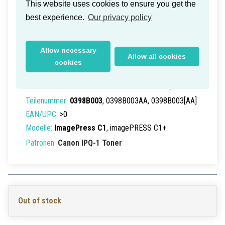
This website uses cookies to ensure you get the
best experience.
Our privacy policy
Allow necessary
Canon IPQ-1 Toner Cyan 16k (Old
Allow all cookies
cookies
Box)
Lieferzeit innerhalb Deutschlands: 1-2 Werktage
Teilenummer:
0398B003
, 0398B003AA, 0398B003[AA]
EAN/UPC:
>0
Modelle:
ImagePress C1
, imagePRESS C1+
Patronen:
Canon IPQ-1 Toner
Out of stock