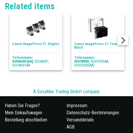
Related items
Canon ImagePress C1 Staples
Canon ImagePress C1 Toner
Black
Teilenummer:
Teilenummer:
0250A001[AA]
, 0250A001,
0397B003
, 0397B003AA,
0250A001AA
0397B003[AA]
A SovaMax Trading GmbH company
Haben Sie Fragen?
Impressum
Mein Einkaufswagen
Datenschutz-Bestimmungen
Bestellung abschließen
Versanddetails
AGB