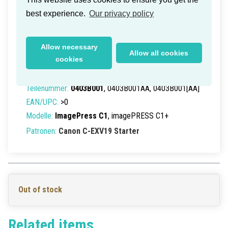
best experience.
Our privacy policy
Canon ImagePress C1 Starter
Allow necessary
Magenta 500k (Old Box)
Allow all cookies
cookies
Lieferzeit innerhalb Deutschlands: 1-2 Werktage
Teilenummer:
0403B001
, 0403B001AA, 0403B001[AA]
EAN/UPC:
>0
Modelle:
ImagePress C1
, imagePRESS C1+
Patronen:
Canon C-EXV19 Starter
Out of stock
Related items