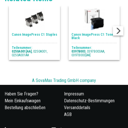
Canon ImagePress C1 Staples
Canon ImagePress C1 Toner
Black
Teilenummer:
Teilenummer:
0250A001[AA]
, 0250A001,
0397B003
, 0397B003AA,
0250A001AA
0397B003[AA]
A SovaMax Trading GmbH company
Haben Sie Fragen?
Impressum
Mein Einkaufswagen
Datenschutz-Bestimmungen
Bestellung abschließen
Versanddetails
AGB