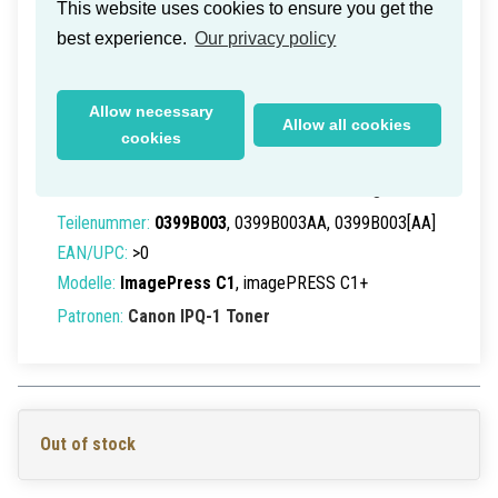
This website uses cookies to ensure you get the
best experience.
Our privacy policy
Allow necessary
Canon IPQ-1 Toner Magenta 16k
Allow all cookies
cookies
(New Box)
Lieferzeit innerhalb Deutschlands: 1-2 Werktage
Teilenummer:
0399B003
, 0399B003AA, 0399B003[AA]
EAN/UPC:
>0
Modelle:
ImagePress C1
, imagePRESS C1+
Patronen:
Canon IPQ-1 Toner
Out of stock