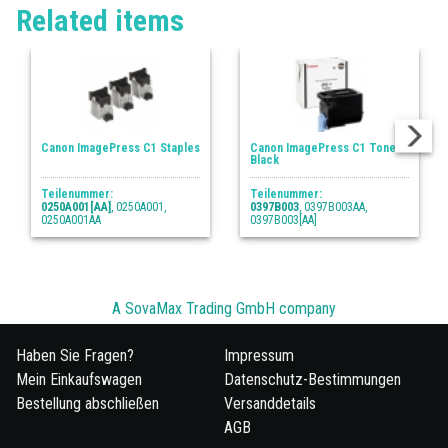
Related items
Canon ImagePress C1 Staples
Canon ImagePress C1 Toner
Black
Teilenummer:
Teilenummer:
0250A001[AA]
, 0250A001,
0397B003
, 0397B003AA,
0250A001AA
0397B003[AA]
A SovaMax Trading GmbH company
Haben Sie Fragen?
Impressum
Mein Einkaufswagen
Datenschutz-Bestimmungen
Bestellung abschließen
Versanddetails
AGB