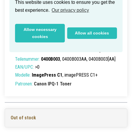
This website uses cookies to ensure you get the
best experience.
Our privacy policy
Allow necessary
Canon IPQ-1 Toner Yellow 16k (Old
Allow all cookies
cookies
Box)
Lieferzeit innerhalb Deutschlands: 1-2 Werktage
Teilenummer:
0400B003
, 0400B003AA, 0400B003[AA]
EAN/UPC:
>0
Modelle:
ImagePress C1
, imagePRESS C1+
Patronen:
Canon IPQ-1 Toner
Out of stock