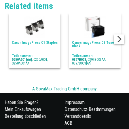
Related items
Canon ImagePress C1 Staples
Canon ImagePress C1 Toner
Black
Teilenummer:
Teilenummer:
0250A001[AA]
, 0250A001,
0397B003
, 0397B003AA,
0250A001AA
0397B003[AA]
A SovaMax Trading GmbH company
Haben Sie Fragen?
Impressum
Mein Einkaufswagen
Datenschutz-Bestimmungen
Bestellung abschließen
Versanddetails
AGB