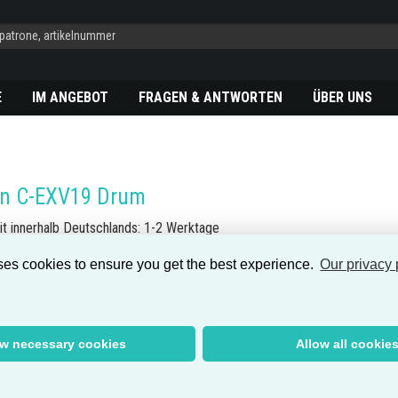
E
IM ANGEBOT
FRAGEN & ANTWORTEN
ÜBER UNS
n C-EXV19 Drum
it innerhalb Deutschlands: 1-2 Werktage
mmer:
0405B002
, 0405B002AA, 0405B002[AA], CEXV19DRUM, CEXV19
ses cookies to ensure you get the best experience.
Our privacy 
C:
4960999402963
:
ImagePress C1
, imagePRESS C1+
:
Canon C-EXV19 Drum
ow necessary cookies
Allow all cookie