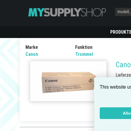
PRODUKT
Marke
Funktion
Canon
Trommel
Cano
Lieferze
Teilenu
This website u
EAN/UP
Modelle
Patronen
All