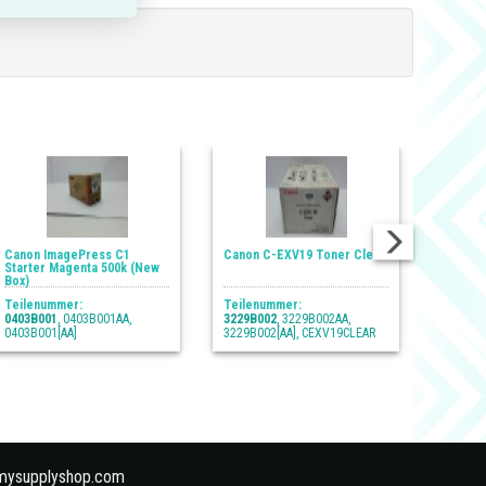
Canon ImagePress C1
Canon C-EXV19 Toner Clear
Starter Magenta 500k (New
Canon 
Box)
Transfe
Teilenummer:
Teilenummer:
0403B001
, 0403B001AA,
3229B002
, 3229B002AA,
Teilen
0403B001[AA]
3229B002[AA], CEXV19CLEAR
FL2-25
mysupplyshop.com