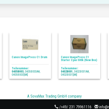
Canon ImagePress C1 Drum
Canon ImagePress C1
Starter Cyan 500k (New Box)
Teilenummer:
Teilenummer:
0405B003
, 0405B003AA,
0402B001
, 0402B001AA,
0405B003[AA]
0402B001[AA]
A SovaMax Trading GmbH company
/+49/ 231 79961116
info@