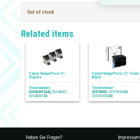
Out of stock
Related items
Canon ImagePress C1
Canon ImagePress C1 Toner
Staples
Black
Teilenummer:
Teilenummer:
0250A001[AA]
, 0250A001,
0397B003
, 0397B003AA,
0250A001AA
0397B003[AA]
Haben Sie Fragen?
Impressum