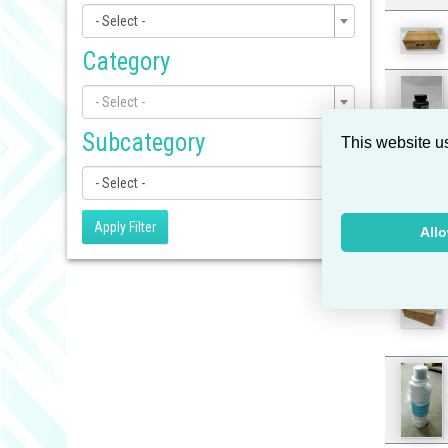
- Select -
Category
- Select -
Subcategory
This website u
- Select -
Apply Filter
All