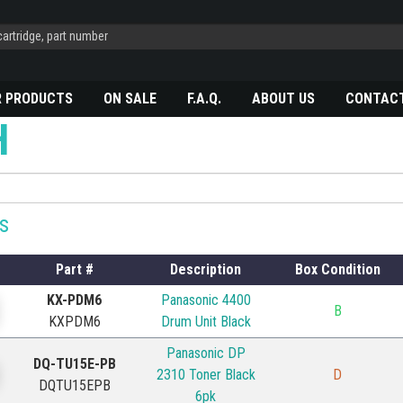
R PRODUCTS
ON SALE
F.A.Q.
ABOUT US
CONTACT
H
s
Part #
Description
Box Condition
KX-PDM6
Panasonic 4400
B
KXPDM6
Drum Unit Black
Panasonic DP
DQ-TU15E-PB
2310 Toner Black
D
DQTU15EPB
6pk