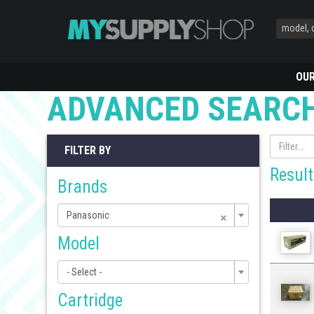
OU
ADVANCED SEARC
FILTER BY
Result
Brands
×
Panasonic
Model
- Select -
Cartridge