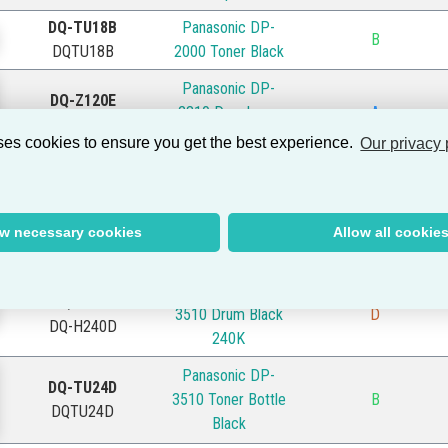
DQ-TU18B
Panasonic DP-
B
DQTU18B
2000 Toner Black
Panasonic DP-
DQ-Z120E
2310 Developer
A
DQZ120E
Black 120k
ses cookies to ensure you get the best experience.
Our privacy 
Panasonic DP-
DZLA000416BK
B
2310 Heat Roller
DQH060E
Panasonic DP-
ow necessary cookies
Allow all cookie
A
DQ-H060E
3010 Drum Black
Panasonic DP-
DQH240D
3510 Drum Black
D
DQ-H240D
240K
Panasonic DP-
DQ-TU24D
3510 Toner Bottle
B
DQTU24D
Black