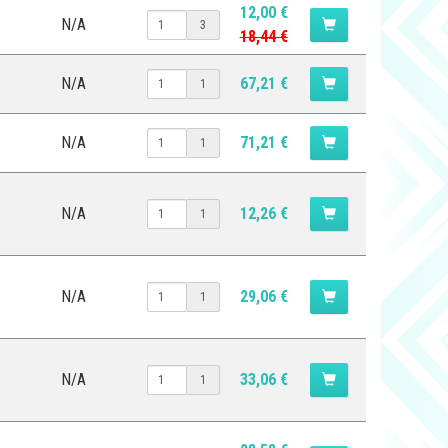
12,00 €
N/A
3
18,44 €
N/A
67,21 €
1
N/A
71,21 €
1
N/A
12,26 €
1
N/A
29,06 €
1
N/A
33,06 €
1