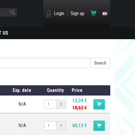
Login
Sign up
 US
Search
Exp. date
Quantity
Price
12,34 €
N/A
2
18,52 €
N/A
60,13 €
1