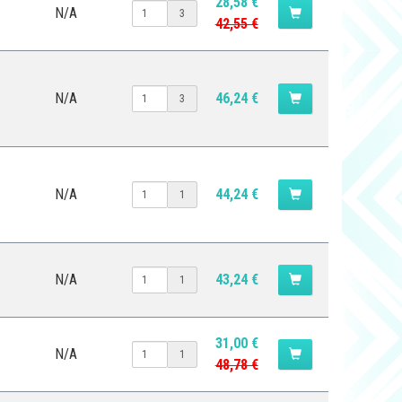
28,58 €
N/A
3
42,55 €
N/A
46,24 €
3
N/A
44,24 €
1
N/A
43,24 €
1
31,00 €
N/A
1
48,78 €