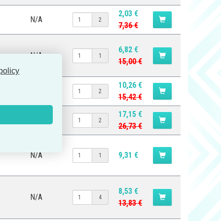
2,03 €
N/A
2
7,36 €
6,82 €
N/A
1
15,00 €
policy
10,26 €
N/A
2
15,42 €
17,15 €
s
N/A
2
26,73 €
N/A
9,31 €
1
8,53 €
N/A
4
13,83 €