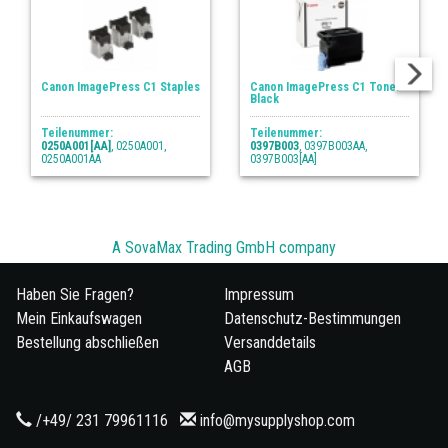
Canon ImagePress C1 Staples
Canon ImagePress C1 Toner
Black
Teilenummer:
Teilenummer:
0250A001[AA]
, 0250A001,
0397B003
, 0397B003AA,
0250A001AA
0397B003[AA]
A SovaMax Trading GmbH company
Haben Sie Fragen?
Impressum
Mein Einkaufswagen
Datenschutz-Bestimmungen
Bestellung abschließen
Versanddetails
AGB
/+49/ 231 79961116
info@mysupplyshop.com